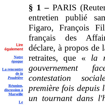
§ 1 –
PARIS (Reuter
entretien publié s
Figaro, François Fil
français des Affair
Lire
déclare, à propos de 
également
retraites, que «
la 
Notre
époque
gouvernement f
La rencontre
de
la
contestation soci
Poudrière
première fois depuis 
Réunion,
discussion à
Marseille
un tournant dans l'h
Le