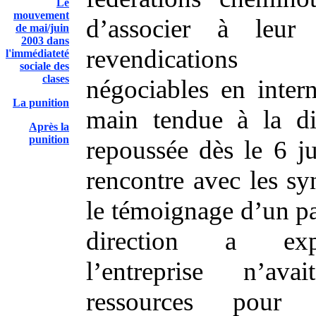
Le
mouvement
d’associer à leur
de mai/juin
2003 dans
revendications 
l'immédiateté
sociale des
clases
négociables en inter
La punition
main tendue à la di
Après la
punition
repoussée dès le 6 j
rencontre avec les sy
le témoignage d’un par
direction a ex
l’entreprise n’av
ressources pour