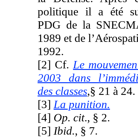
politique il a été s
PDG de la SNECMA 
1989 et de l’Aérospati
1992.
[2] Cf.
Le mouvement
2003 dans l’immédia
des classes
,§ 21 à 24.
[3]
La punition.
[4]
Op. cit
., § 2.
[5]
Ibid.
, § 7.