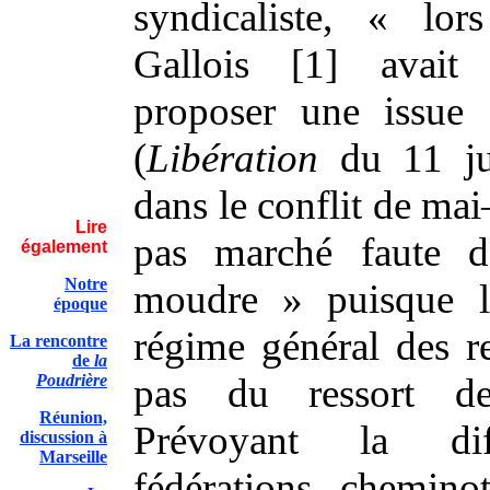
syndicaliste, « lor
Gallois [1] avait
proposer une issu
(
Libération
du 11 ju
dans le conflit de mai
Lire
pas marché faute 
également
Notre
moudre » puisque l
époque
régime général des ret
La rencontre
de
la
Poudrière
pas du ressort d
Réunion,
Prévoyant la diff
discussion à
Marseille
fédérations chemino