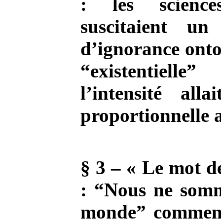
: les science
suscitaient un
d’ignorance onto
“existentiel
l’intensité alla
proportionnelle a
§ 3 – « Le mot 
: “Nous ne som
monde” commenç