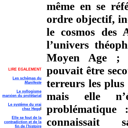
même en se réf
ordre objectif, in
le cosmos des 
l’univers théop
Moyen Age ; l’
pouvait être seco
LIRE EGALEMENT
Les schémas du
terreurs les plus
Manifeste
Le syllogisme
mais elle n’
marxien du prolétariat
Le système du vrai
problématique 
chez Hege
l
Elle se fout de la
connaissait 
contradiction et de la
fin de l'histoire