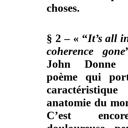
choses.
§ 2 – « “
It’s all i
coherence gone
John Donne 
poème qui port
caractérist
anatomie du mon
C’est encor