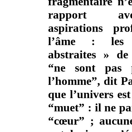
fragmentaire n’e
rapport a
aspirations pr
l’âme : les 
abstraites » de
“ne sont pas 
l’homme”, dit Pa
que l’univers es
“muet” : il ne pa
“cœur” ; aucune