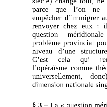
siècle) change tout, ne
parce que l’on ne 
empêcher d’immigrer a
renvoyer chez eux : i
question méridiona
problème provincial pou
niveau d’une structur
C’est cela qui ren
l’opéraïsme comme théo
universellement, do
dimension nationale sing
§ 3 –
La « question mér