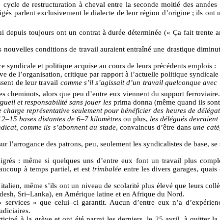
 cycle de restructuration à cheval entre la seconde moitié des années s
gés parlent exclusivement le dialecte de leur région d’origine ; ils ont u
ui depuis toujours ont un contrat à durée déterminée (« Ça fait trente an
les nouvelles conditions de travail auraient entraîné une drastique dimin
nce syndicale et politique acquise au cours de leurs précédents emplois :
e de l’organisation, critique par rapport à l’actuelle politique syndical
ssent de leur travail
comme s’il s’agissait d’un travail quelconque avec 
es cheminots, alors que peu d’entre eux viennent du support ferroviaire.
gueil et responsabilité sans jouer
les
prima donna (même quand ils son
 charge représentative seulement pour bénéficier des heures de délégat
2–15 bases distantes de 6–7 kilomètres
ou plus,
les délégués devraient 
ndicat, comme ils s’abonnent au stade
, convaincus d’être dans
une caté
sur l’arrogance des patrons, peu, seulement les syndicalistes de base, s
grés : même si quelques uns d’entre eux font un travail plus comple
aucoup à temps partiel, et est
trimbalée
entre les divers garages, quais
talien, même s’ils ont un niveau de scolarité plus élevé que leurs collèg
ladesh, Sri–Lanka), en Amérique latine et en Afrique du Nord.
 « services » que celui–ci garantit. Aucun d’entre eux n’a d’expérie
udiciaires.
icipé à la grève et ont été parmi les derniers, le 25 avril, à quitter la