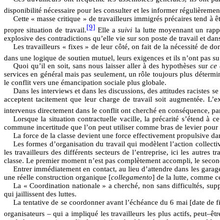
disponibilité nécessaire pour les consulter et les informer régulièremen
Cette « masse critique » de travailleurs immigrés précaires tend à ê
[9]
propre situation de travail.
Elle a
suivi
la lutte moyennant un rappo
explosive des contradictions qu’elle vie sur son poste de travail et dans
Les travailleurs « fixes » de leur côté, on fait de la nécessité de do
dans une logique de soutien mutuel, leurs exigences et ils n’ont pas su
Quoi qu’il en soit, sans nous laisser aller à des hypothèses sur
ce 
services en général mais pas seulement, un rôle toujours plus déterminan
le conflit vers une émancipation sociale plus globale.
Dans les interviews et dans les discussions, des attitudes racistes s
acceptent tacitement que leur charge de travail soit augmentée. L’e
intervenus directement dans le conflit ont cherché en conséquence, par–
Lorsque la situation contractuelle vacille, la précarité s’étend à c
commune incertitude que l’on peut utiliser comme bras de levier pour a
La force de la classe devient une force effectivement propulsive dan
Les formes d’organisation du travail qui modèlent l’action collective
les travailleurs des différents secteurs de l’entreprise, ici les autres
classe. Le premier moment n’est pas complètement accompli, le second,
Entrer immédiatement en contact, au lieu d’attendre dans les garages 
une réelle construction organique [
collegamento
] de la lutte, comme ce
La « Coordination nationale » a cherché, non sans difficultés, suppl
qui jaillissent des luttes.
La tentative de se coordonner avant l’échéance du 6 mai [date de fi
organisateurs – qui a impliqué les travailleurs les plus actifs, peut–ê