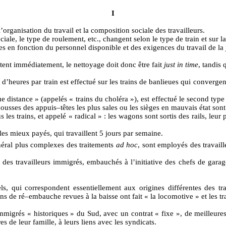
I
organisation du travail et la composition sociale des travailleurs.
ciale, le type de roulement, etc., changent selon le type de train et sur la
es en fonction du personnel disponible et des exigences du travail de la
rtent immédiatement, le nettoyage doit donc être fait
just in time
, tandis 
t d’heures par train est effectué sur les trains de banlieues qui conver
ue distance » (appelés « trains du choléra »), est effectué le second type 
housses des appuis–têtes les plus sales ou les sièges en mauvais état son
 les trains, et appelé « radical » : les wagons sont sortis des rails, leur 
les mieux payés, qui travaillent 5 jours par semaine.
énéral plus complexes des traitements
ad hoc
, sont employés des travaill
es travailleurs immigrés, embauchés à l’initiative des chefs de garage
ls, qui correspondent essentiellement aux origines différentes des trav
ons de ré–embauche revues à la baisse ont fait « la locomotive » et les tr
s immigrés « historiques » du Sud, avec un contrat « fixe », de meilleu
s de leur famille, à leurs liens avec les syndicats.