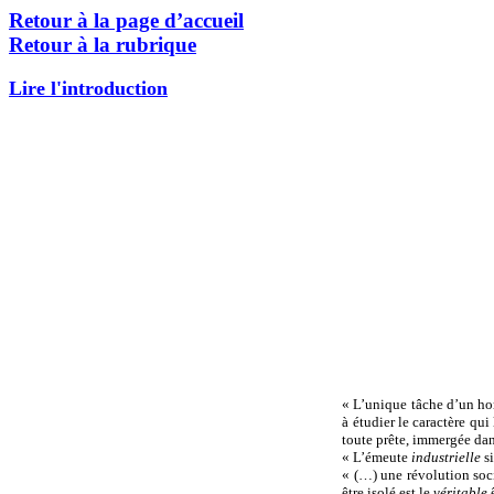
Retour à la page d’accueil
Retour à la rubrique
Lire l'introduction
« L’unique tâche d’un hom
à étudier le caractère qui
toute prête, immergée da
« L’émeute
industrielle
s
« (…) une révolution soc
être isolé est le
véritable
ê