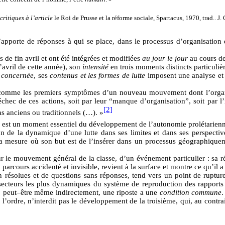
ritiques à l’article
le Roi de Prusse et la réforme sociale, Spartacus, 1970, trad.. J
’apporte de réponses à qui se place, dans le processus d’organisation 
es de fin avril et ont été intégrées et modifiées
au jour le jour
au cours de
avril de cette année), son
intensité
en trois moments distincts particuliè
e concernée
, ses
contenus et les formes de lutte
imposent une analyse et u
comme les premiers symptômes d’un nouveau mouvement dont l’organisa
échec de ces actions, soit par leur “manque d’organisation”, soit par l
[2]
as anciens ou traditionnels (…). »
ites est un moment essentiel du développement de l’autonomie prolétar
n de la dynamique d’une lutte dans ses limites et dans ses perspectives,
ans la mesure où son but est de l’insérer dans un processus géographiq
our le mouvement général de la classe, d’un événement particulier : sa r
parcours accidenté et invisible, revient à la surface et montre ce qu’il a r
résolues et de questions sans réponses, tend vers un point de rupture e
s secteurs les plus dynamiques du système de reproduction des rapports
nir, peut–être même indirectement, une riposte a une
condition commune
.
 l’ordre, n’interdit pas le développement de la troisième, qui, au contr