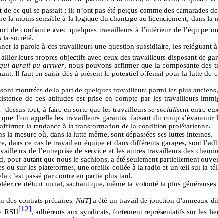
t de ce qui se passait ; ils n’ont pas été perçus comme des camarades de 
tre la moins sensible à la logique du chantage au licenciement, dans la 
rt de confiance avec quelques travailleurs à l’intérieur de l’équipe o
 la société.
nner la parole à ces travailleurs une question subsidiaire, les reléguant 
 allier leurs propres objectifs avec ceux des travailleurs disposant de 
qui aurait pu arriver
, nous pouvons affirmer que la composante des trav
t. Il faut en saisir dès à présent le potentiel offensif pour la lutte de c
e sont montrées de la part de quelques travailleurs parmi les plus ancien
xistence de ces attitudes est prise en compte par les travailleurs i
dessus tout, à faire en sorte que les travailleurs
se socialisent
entre eu
e que l’on appelle les travailleurs garantis, faisant du coup s’évanouir 
ffirmer la tendance à la transformation de la condition prolétarienne.
s la mesure où, dans la lutte même, sont dépassées ses luttes internes.
, dans ce cas le travail en équipe et dans différents garages, sont l’adh
 travailleurs de l’entreprise de service et les autres travailleurs des c
 pour autant que nous le sachions, a été seulement partiellement ouver
ou sur les plateformes, une oreille collée à la radio et un œil sur la télé
la c’est passé par contre en partie plus tard.
éer ce déficit initial, sachant que, même la volonté la plus généreuses d
n des contrats précaires,
NdT
] a été un travail de jonction d’anneaux di
[12]
tre RSU
, adhérents aux syndicats, fortement représentatifs sur les li