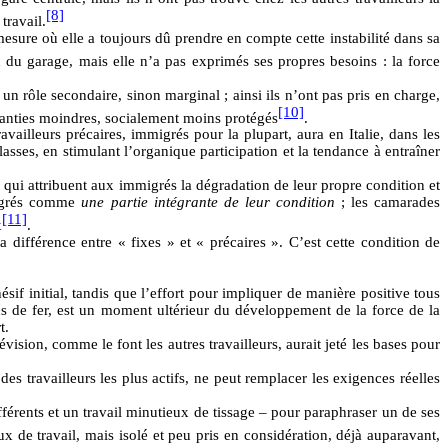
[8]
travail.
mesure où elle a toujours dû prendre en compte cette instabilité dans sa
u du garage, mais elle n’a pas exprimés ses propres besoins : la force
à un rôle secondaire, sinon marginal ; ainsi ils n’ont pas pris en charge,
[10]
garanties moindres, socialement moins protégés
.
ailleurs précaires, immigrés pour la plupart, aura en Italie, dans les
lasses, en stimulant l’organique participation et la tendance à entraîner
s, qui attribuent aux immigrés la dégradation de leur propre condition et
mmigrés comme
une partie intégrante de leur condition
; les camarades
[11]
x
.
la différence entre « fixes » et « précaires ». C’est cette condition de
ésif initial, tandis que l’effort pour impliquer de manière positive tous
hemins de fer, est un moment ultérieur du développement de la force de la
t.
vision, comme le font les autres travailleurs, aurait jeté les bases pour
es travailleurs les plus actifs, ne peut remplacer les exigences réelles
fférents et un travail minutieux de tissage – pour paraphraser un de ses
eux de travail, mais isolé et peu pris en considération, déjà auparavant,