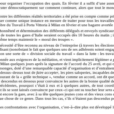
our organiser l’occupation des quais. En février il a suffit d’une ass
 discuter démocratiquement sur comment continuer, alors que tout le mond
s entre les différentes réalités territoriales a été prise en compte comme 
oser comme unique instance en mesure de traiter pour tous les travailleu
 du Travail à Porta Vittoria à Milan en février et une bagarre avortée d
ée honnêteté et détermination des différents délégués et envoyés syndicau
is de toutes les gares d’Italie seraient occupés dès 10 heures du matin ; 
n même temps maintenir le « moral des troupes ».
a nécessité d’être reconnu au niveau de l’entreprise (à travers les électio
uffisant (nonobstant le fait que quelques uns de ses adhérents soient enga
n une sorte de « division sociale du travail » dans la lutte : les trav
donnée aux exigences de la médiation, et vient implicitement légitimer
a 
e Milan quelques jours après la signature de l’accord du 25 avril, et qui
ensonges, doté d’une remarquable capacité d’organisation et d’entraîneme
-dessus–dessus tout de
faire accepter
, les pires saloperies, incapables 
 courant de la « grille technique », vendue comme un accord, ont dit qu
t descendus en dessous pour convaincre les autres de la bonne qualité de
précédentes, pourquoi c’était à eux et à quelques autres, de tout coor
 ils se sont laissés convaincre par ceux–ci qui ont su toucher leur
sens 
nt encore la gare, avec à sa tête quelques jeunes cons et des vieux cons 
e chose de ce genre. Dans tous les cas, s’ils n’étaient pas descendus po
les confrontations avec l’organisation, c’est–à–dire plus est développé leu