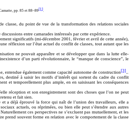
[1]
. Camatte, pp. 85 et 88–89
.
de classe, du point de vue de la transformation des relations sociales
 discussions entre camarades intéressés par cette expérience.
rement significatifs (mi-décembre 2001, février et avril de cette année),
ne réflexion sur l’état actuel du conflit de classes, tout autant que les
tion ne pouvait apparaître et se développer que dans la lutte elle-
’inexistence d’un parti révolutionnaire, le “manque de conscience”, le
[3]
ienne, entendue également comme capacité autonome de construction
..
 destiné à saisir les motifs d’intérêt qui sortent du cadre du conflit
uement et temporellement plus ample, en en saisissant les conséquences
éelle réception et son enregistrement sont des choses que l’on ne peut
etenu et fait sien.
t a déjà éprouvé la force qui naît de l’union des travailleurs, elle a
 sociaux actuels, ou réprimées, ou bien elle peut s’étendre aux autres
 Naturellement ces perspectives ne s’excluent pas mutuellement, et les
aire prend souvent forme en relation avec le comportement de la classe