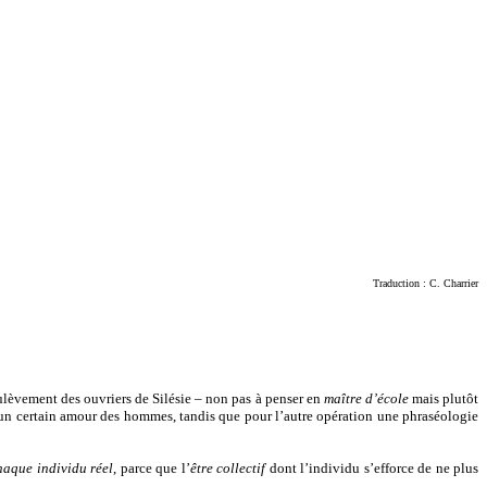
Traduction : C. Charrier
ulèvement des ouvriers de Silésie – non pas à penser en
maître d’école
mais plutôt
 et un certain amour des hommes, tandis que pour l’autre opération une phraséologie
haque individu réel
, parce que l’
être
collectif
dont l’individu s’efforce de ne plus