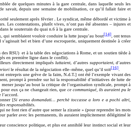
emblée de quelques minutes à la gare centrale, dans laquelle seuls les
e savait, depuis une semaine de mobilisation, ce qu’il fallait faire et
priorité seulement après février . Le syndicat, même débordé et victime à
rs. Les contestations, plutôt vives, n’ont pas été absentes – injures et
ans le souterrain du quai n.6 à la gare centrale.
[14]
x, qui semblaient vouloir conduire la lutte jusqu’au bout
, ont tenus
il s’agissait bel et bien d’une escroquerie, uniquement destinée à créer
ns des RSU)
et à la table des négociations à Rome, et un soutien tiède à
gés en première ligne dans le conflit).
ailleurs directement impliqués
luttaient
, d’autres
supportaient
, d’autres
[16]
priori
le résultat de la négociation elle–même, quel qu’il soit
.
 ont entrepris une grève de la faim, N.d.T.] ont été l’exemple vivant des
nt, prompt à prendre sur lui la responsabilité d’initiatives de lutte de
de mener jusqu’au bout la critique de l’organisation syndicale, prompt à
e pour eux ça ne changeait rien, que
ce communiqué, ils auraient pu le
 l’accord.
donner [
Si erano domandati… perchè toccasse a loro e a pochi altri,
des responsabilités
.
qui ne font rien d’autre que semer la zizanie » (pour reprendre les mots
ur parler avec les permanents, ils auraient implicitement délégitimé le
r conscience politique, et plus est annihilé leur instinct social et leur