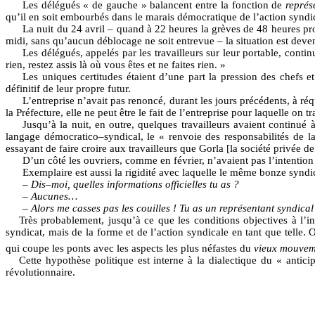
Les délégués « de gauche » balancent entre la fonction de
représ
qu’il en soit embourbés dans le marais démocratique de l’action syndi
La nuit du 24 avril – quand à 22 heures la grèves de 48 heures pro
midi, sans qu’aucun déblocage ne soit entrevue – la situation est dev
Les délégués, appelés par les travailleurs sur leur portable, conti
rien, restez assis là où vous êtes et ne faites rien. »
Les uniques certitudes étaient d’une part la pression des chefs et 
définitif de leur propre futur.
L’entreprise n’avait pas renoncé, durant les jours précédents, à réq
la Préfecture, elle ne peut être le fait de l’entreprise pour laquelle on
Jusqu’à la nuit, en outre, quelques travailleurs avaient continué 
langage démocratico–syndical, le « renvoie des responsabilités de la 
essayant de faire croire aux travailleurs que Gorla [la société privée de
D’un côté les ouvriers, comme en février, n’avaient pas l’intention d
Exemplaire est aussi la rigidité avec laquelle le même bonze syndical
–
Dis–moi, quelles informations officielles tu as ?
–
Aucunes…
– Alors me casses pas les couilles ! Tu as un représentant syndical
Très probablement, jusqu’à ce que les conditions objectives à l’in
syndicat, mais de la forme et de l’action syndicale en tant que telle.
qui coupe les ponts avec les aspects les plus néfastes du
vieux mouvem
Cette hypothèse politique est interne à la dialectique du « antici
révolutionnaire.