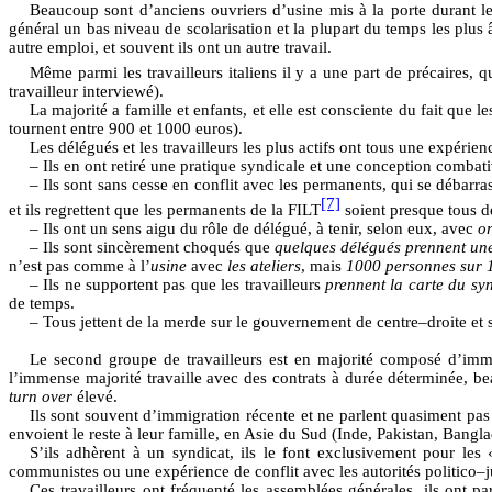
Beaucoup sont d’anciens ouvriers d’usine mis à la porte durant le
général un bas niveau de scolarisation et la plupart du temps les plus â
autre emploi, et souvent ils ont un autre travail.
Même parmi les travailleurs italiens il y a une part de précaires, q
travailleur interviewé).
La majorité a famille et enfants, et elle est consciente du fait que 
tournent entre 900 et 1000 euros).
Les délégués et les travailleurs les plus actifs ont tous une expérie
– Ils en ont retiré une pratique syndicale et une conception combativ
– Ils sont sans cesse en conflit avec les permanents, qui se débarra
[7]
et ils regrettent que les permanents de la FILT
soient presque tous d
– Ils ont un sens aigu du rôle de délégué, à tenir, selon eux, avec
or
– Ils sont sincèrement choqués que
quelques délégués prennent une
n’est pas comme à l’
usine
avec
les ateliers
, mais
1000 personnes sur 1
– Ils ne supportent pas que les travailleurs
prennent la carte du sy
de temps.
– Tous jettent de la merde sur le gouvernement de centre–droite et 
Le second groupe de travailleurs est en majorité composé d’immi
l’immense majorité travaille avec des contrats à durée déterminée, be
turn over
élevé.
Ils sont souvent d’immigration récente et ne parlent quasiment pas i
envoient le reste à leur famille, en Asie du Sud (Inde, Pakistan, Bang
S’ils adhèrent à un syndicat, ils le font exclusivement pour les
communistes ou une expérience de conflit avec les autorités politico–j
Ces travailleurs ont fréquenté les assemblées générales, ils ont part