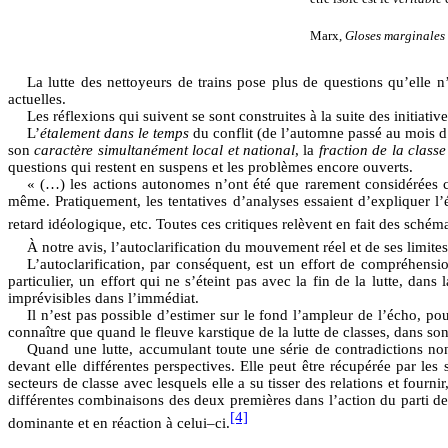
Marx,
Gloses marginales c
La lutte des nettoyeurs de trains pose plus de questions qu’elle n
actuelles.
Les réflexions qui suivent se sont construites à la suite des initiativ
L’
étalement
dans le temps
du conflit (de l’automne passé au mois d’
son
caractère simultanément local et national
, la
fraction de la class
questions qui restent en suspens et les problèmes encore ouverts.
« (…) les actions autonomes n’ont été que rarement considérées 
même. Pratiquement, les tentatives d’analyses essaient d’expliquer l’
retard idéologique, etc. Toutes ces critiques relèvent en fait des schém
À notre avis, l’autoclarification du mouvement réel et de ses lim
L’autoclarification, par conséquent, est un effort de compréhensio
particulier, un effort qui ne s’éteint pas avec la fin de la lutte, d
imprévisibles dans l’immédiat.
Il n’est pas possible d’estimer sur le fond l’ampleur de l’écho, p
connaître que quand le fleuve karstique de la lutte de classes, dans son 
Quand une lutte, accumulant toute une série de contradictions non 
devant elle différentes perspectives. Elle peut être récupérée par le
secteurs de classe avec lesquels elle a su tisser des relations et four
différentes combinaisons des deux premières dans l’action du parti de
[4]
dominante et en réaction à celui–ci.