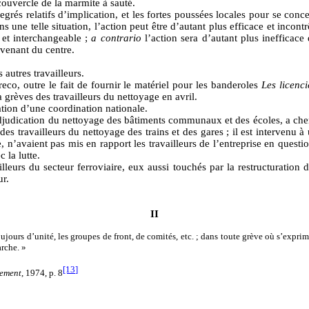
ouvercle de la marmite à sauté.
grés relatifs d’implication, et les fortes poussées locales pour se conce
une telle situation, l’action peut être d’autant plus efficace et incontr
 et interchangeable ;
a contrario
l’action sera d’autant plus inefficace
ovenant du centre.
 autres travailleurs.
Greco, outre le fait de fournir le matériel pour les banderoles
Les licenc
a grèves des travailleurs du nettoyage en avril.
tion d’une coordination nationale.
adjudication du nettoyage des bâtiments communaux et des écoles, a cherc
des travailleurs du nettoyage des trains et des gares ; il est intervenu
, n’avaient pas mis en rapport les travailleurs de l’entreprise en question
 la lutte.
illeurs du secteur ferroviaire, eux aussi touchés par la restructuration 
ur.
II
ujours d’unité, les groupes de front, de comités, etc. ; dans toute grève où s’exprime
arche. »
[13]
ement
, 1974, p. 8