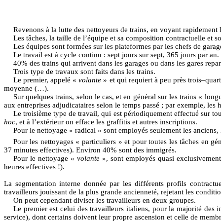
Revenons à la lutte des nettoyeurs de trains, en voyant rapidement l’
Les tâches, la taille de l’équipe et sa composition contractuelle et so
Les équipes sont formées sur les plateformes par les chefs de garag
Le travail est à cycle continu : sept jours sur sept, 365 jours par an.
40% des trains qui arrivent dans les garages ou dans les gares repa
Trois type de travaux sont faits dans les trains.
Le premier, appelé «
volante
» et qui requiert à peu près trois–quar
moyenne (…).
Sur quelques trains, selon le cas, et en général sur les trains « long
aux entreprises adjudicataires selon le temps passé ; par exemple, les 
Le troisième type de travail, qui est périodiquement effectué sur tous
hoc
, et à l’extérieur on efface les graffitis et autres inscriptions.
Pour le nettoyage « radical » sont employés seulement les anciens, 
Pour les nettoyages « particuliers » et pour toutes les tâches en g
37 minutes effectives). Environ 40% sont des immigrés.
Pour le nettoyage «
volante
», sont employés quasi exclusivement d
heures effectives !).
La segmentation interne donnée par les différents profils contractue
travailleurs jouissant de la plus grande ancienneté, rejetant les conditi
On peut cependant diviser les travailleurs en deux groupes.
Le premier est celui des travailleurs italiens, pour la majorité de
service), dont certains doivent leur propre ascension et celle de membre