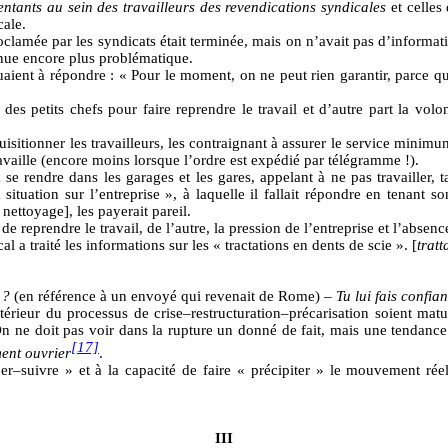
entants au sein des travailleurs des revendications syndicales
et celles
cale.
clamée par les syndicats était terminée, mais on n’avait pas d’informat
enue encore plus problématique.
nuaient à répondre : « Pour le moment, on ne peut rien garantir, parce que
des petits chefs pour faire reprendre le travail et d’autre part la volo
uisitionner les travailleurs, les contraignant à assurer le service minimu
 travaille (encore moins lorsque l’ordre est expédié par télégramme !).
à se rendre dans les garages et les gares, appelant à ne pas travailler,
situation sur l’entreprise », à laquelle il fallait répondre en tenant s
 nettoyage], les payerait pareil.
e reprendre le travail, de l’autre, la pression de l’entreprise et l’absenc
 a traité les informations sur les « tractations en dents de scie ». [
tratt
 ?
(en référence à un envoyé qui revenait de Rome) –
Tu lui fais confian
térieur du processus de crise–restructuration–précarisation soient mat
 On ne doit pas voir dans la rupture un donné de fait, mais une tendance
[17]
ent ouvrier
.
per–suivre » et à la capacité de faire « précipiter » le mouvement rée
III