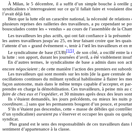
À Milan, le 5 décembre, il a suffit d’un simple bouche à oreille p
syndicalistes s’interrogeaient sur ce qu’il fallait faire et voulaient
l’avait déjà fait.
Bien que la lutte eût un caractère national, la nécessité de relation
plusieurs reprises des railleries des travailleurs, a pu cependant se p
bousculades contre les « vendus » au cours de l’assemblée de la Chambre
Les travailleurs les plus actifs, qui ont fait confiance à la présum
les autres travailleurs jusqu’au 25, en leur faisant croire que les qua
l’attente d’un « grand événement », tenir à l’œil les travailleurs et e
[15]
Le syndicalisme de base (CUB)
, de son côté, a oscillé entre l
la lutte : son apport, durant les journées d’avril, a été visiblement ins
En d’autres termes, le syndicalisme de base a admis dans son actio
encore
négociaient
; de cette manière l’action des premiers est subor
Les travailleurs qui sont montés sur les toits [de la gare centrale d
oscillations continues du militant syndical habilissime à flairer les m
façon autonome, mais dans le même temps capable d’accepter, et par
prendre en charge la démobilisation. Ces travailleurs, à peine mis au
faire de chez eux et l’expédier
, et 30 minutes après deux des leurs son
Ils s’étaient demandés, les jours précédents, ou mieux les nuits 
coordinare…
] sans que les permanents bougent d’un pouce, et pourtant
S’ils n’étaient pas descendus, cette « masse de débiles qui contrôle
d’un syndicaliste)
auraient pu
s’énerver et occuper les quais ou quelqu
syndicat.
Plus grand est le sens des responsabilités de ces travailleurs dans 
sentiment d’appartenance à la classe.