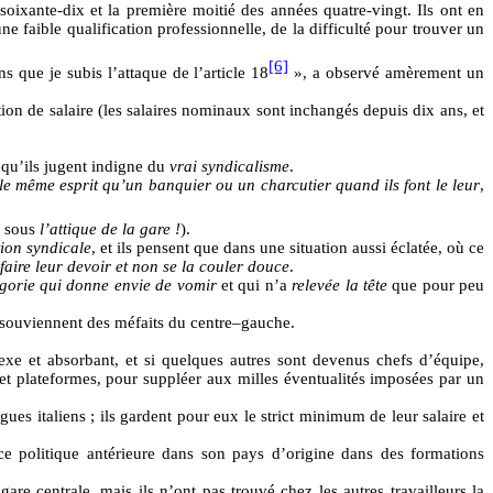
oixante-dix et la première moitié des années quatre-vingt. Ils ont en
ne faible qualification professionnelle, de la difficulté pour trouver un
[6]
s que je subis l’attaque de l’article 18
», a observé amèrement un
ution de salaire (les salaires nominaux sont inchangés depuis dix ans, et
e qu’ils jugent indigne du
vrai syndicalisme
.
le même esprit qu’un banquier ou un charcutier quand ils font le leur
,
t sous
l’attique de la gare !
).
ion syndicale
, et ils pensent que dans une situation aussi éclatée, où ce
faire leur devoir et non se la couler douce
.
gorie qui donne envie de vomir
et qui n’a
relevée la tête
que pour peu
e souviennent des méfaits du centre–gauche.
xe et absorbant, et si quelques autres sont devenus chefs d’équipe,
 et plateformes, pour suppléer aux milles éventualités imposées par un
ues italiens ; ils gardent pour eux le strict minimum de leur salaire et
nce politique antérieure dans son pays d’origine dans des formations
 gare centrale, mais ils n’ont pas trouvé chez les autres travailleurs la