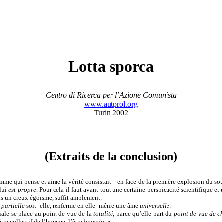
Lotta sporca
Centro di Ricerca per l’Azione Comunista
www.autprol.org
Turin 2002
(Extraits de la conclusion)
me qui pense et aime la vérité consistait – en face de la première explosion du so
 lui
est propre
. Pour cela il faut avant tout une certaine perspicacité scientifique
ns un creux égoïsme, suffit amplement.
i
partielle
soit–elle, renferme en elle–même une âme
universelle
.
iale se place au point de vue de la
totalité
, parce qu’elle part du
point de vue de c
tre collectif de l’homme, l’être
humain
. »