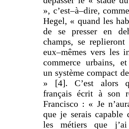
dépasser le « stade d
», c’est–à–dire, comme 
Hegel, « quand les habi
de se presser en deh
champs, se replieront
eux–mêmes vers les in
commerce urbains, et 
un système compact de 
» [4]. C’est alors q
français écrit à son 
Francisco : « Je n’aur
que je serais capable 
les métiers que j’ai