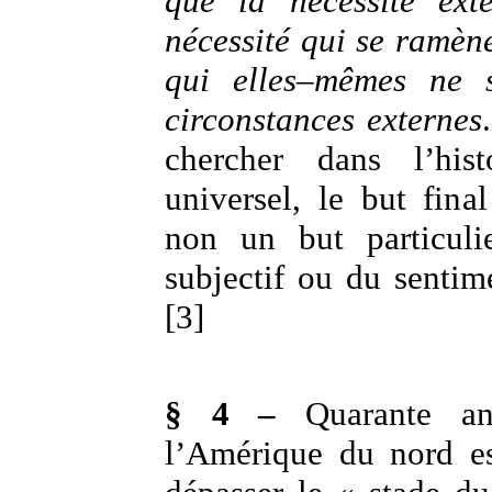
que la nécessité ext
nécessité qui se ramèn
qui elles–mêmes ne 
circonstances externes
chercher dans l’his
universel, le but fin
non un but particulie
subjectif ou du senti
[3]
§ 4 –
Quarante an
l’Amérique du nord es