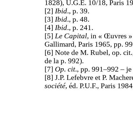
1828), U.G.E. 10/18, Paris 1
[2]
Ibid
., p. 39.
[3]
Ibid
., p. 48.
[4]
Ibid
., p. 241.
[5]
Le Capital
, in « Œuvres » 
Gallimard, Paris 1965, pp. 9
[6] Note de M. Rubel, op. cit.
de la p. 992).
[7]
Op. cit
., pp. 991–992 – je
[8] J.P. Lefebvre et P. Macher
société
, éd. P.U.F., Paris 198