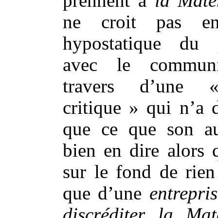
prennent à
la Matér
ne croit pas en
hypostatique du p
avec le commun
travers d’une «
critique » qui n’a 
que ce que son au
bien en dire alors q
sur le fond de rie
que d’une
entrepri
discréditer
la Maté