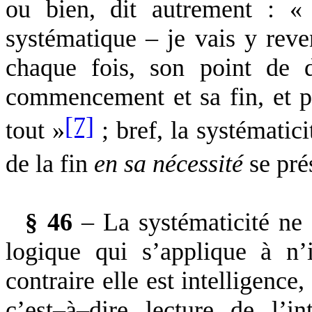
ou bien, dit autrement : «
systématique – je vais y reven
chaque fois, son point de d
commencement et sa fin, et pa
[7]
tout »
; bref, la systématic
de la fin
en sa nécessité
se pré
§ 46
– La systématicité ne 
logique qui s’applique à n’
contraire elle est intelligence
c’est–à–dire lecture de l’i