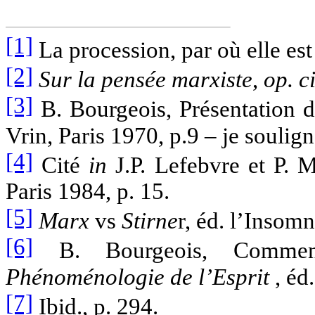
[1]
La procession, par où elle est s
[2]
Sur la pensée marxiste
,
op. ci
[3]
B. Bourgeois, Présentation 
Vrin, Paris 1970, p.9 – je soulign
[4]
Cité
in
J.P. Lefebvre et P. 
Paris 1984, p. 15.
[5]
Marx
vs
Stirne
r, éd. l’Insomn
[6]
B. Bourgeois, Comment
Phénoménologie de l’Esprit
, éd.
[7]
Ibid., p. 294.