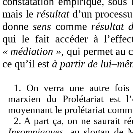
constatation empirique, sous
mais le
résultat
d’un processus 
donne
sens
comme
résultat 
qui le fait accéder à l’effect
« médiation »,
qui permet au 
ce qu’il est
à partir de lui–mê
1. On verra une autre fois
marxien du Prolétariat est l’
moyennant le prolétariat comme 
2. A part ça, on ne saurait r
Insomniaques
, au slogan de 