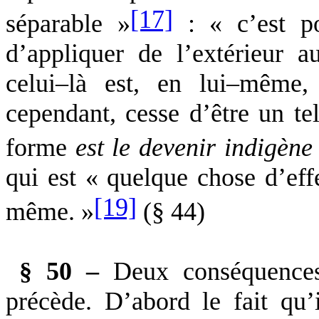
[17]
séparable »
: « c’est po
d’appliquer de l’extérieur 
celui–là est, en lui–même,
cependant, cesse d’être un te
forme
est le devenir indigèn
qui est « quelque chose d’eff
[19]
même. »
(§ 44)
§ 50 –
Deux conséquences 
précède. D’abord le fait qu’i