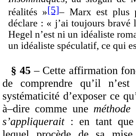
[5]
réalités »
– Marx est plus p
déclare : « j’ai toujours bravé
Hegel n’est ni un idéaliste roma
un idéaliste spéculatif, ce qui 
§ 45
– Cette affirmation fo
de comprendre qu’il n’est
systématicité d’exposer ce qu’
à–dire comme une
méthode
e
s’appliquerait
: en tant qu
lequel procède de sa mise