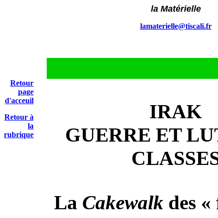
la Matérielle
lamaterielle@tiscali.fr
Retour
page
d'acceuil
IRAK
Retour à
la
GUERRE ET LU
rubrique
CLASSE
La
Cakewalk
des « 