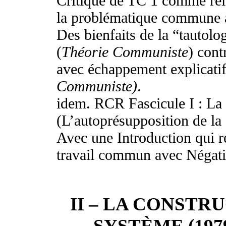
Critique de TC 1 comme rel
la problématique commune 
Des bienfaits de la “tautolo
(
Théorie Communiste
) cont
avec échappement explicatif
Communiste)
.
idem. RCR Fascicule I : La c
(L’autoprésupposition de la 
Avec une Introduction qui re
travail commun avec Négati
II – LA CONSTR
SYSTÈME (1979