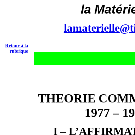
la Matérie
lamaterielle@ti
Retour à la
rubrique
THEORIE COMM
1977 – 1
I – L’AFFIRMA