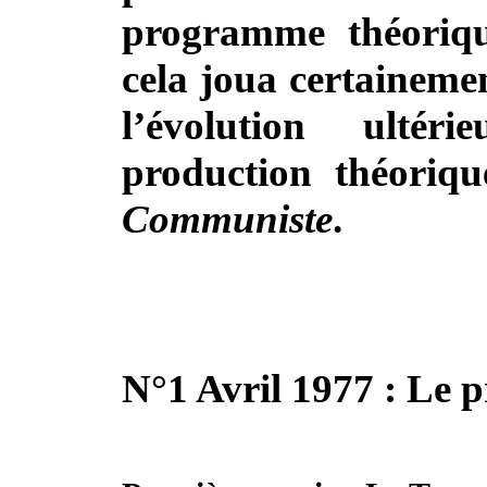
programme théoriq
cela joua certaineme
l’évolution ultér
production théoriq
Communiste
.
N°1 Avril 1977 : Le p